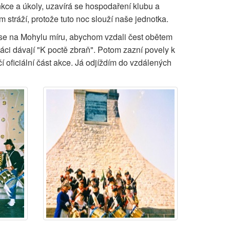
nkce a úkoly, uzavírá se hospodaření klubu a
stráží, protože tuto noc slouží naše jednotka.
 se na Mohylu míru, abychom vzdali čest obětem
áci dávají "K poctě zbraň". Potom zazní povely k
 oficiální část akce. Já odjíždím do vzdálených