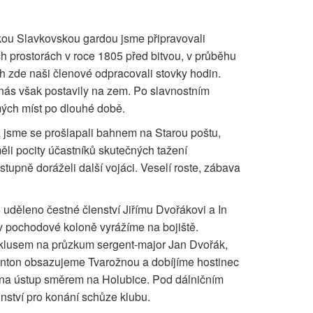
skou Slavkovskou gardou jsme připravovali
ch prostorách v roce 1805 před bitvou, v průběhu
tech zde naši členové odpracovali stovky hodin.
nás však postavily na zem. Po slavnostním
mých míst po dlouhé době.
ž jsme se prošlapali bahnem na Starou poštu,
ěli pocity účastníků skutečných tažení
tupně doráželi další vojáci. Veselí roste, zábava
o uděleno čestné členství Jiřímu Dvořákovi a In
v pochodové koloně vyrážíme na bojiště.
poklusem na průzkum sergent-major Jan Dvořák,
 Santon obsazujeme Tvarožnou a dobíjíme hostinec
 na ústup směrem na Holubice. Pod dálničním
nství pro konání schůze klubu.