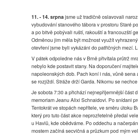
11. - 14. srpna
jsme už tradičně oslavovali naroz
vybudování stanového tábora v prostoru Staré poš
a po bitvě pobývali ruští, rakouští a francouzští 
Odměnou jim měla být možnost využít vyhrazenýc
otevření jsme byli vykázáni do patřičných mezí. 
V pátek odpoledne nás v Brně přivítala průtrž mr
nebylo kde postavit stany. Na doporučení majitel
napoleonských dob. Pach koní i nás, vůně sena a s
se rozjíždí. Stráže drží Garda. Nikomu se nechce
Je sobota 7:30 a přichází nejnepříjemnější část d
memoriam Jeanu Alixi Schnaidovi. Po snídani pro
Tentokrát ve stopách nepřítele, ve směru útoku
který pro tuto část akce neprozřetelně předal ve
u Havlů, kde obědváme. Po oddechu a načerpání
mostem začíná secvičná a průzkum pod mým velení