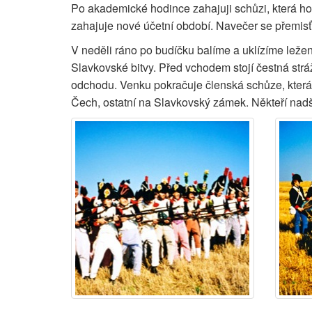
Po akademické hodince zahajuji schůzi, která ho
zahajuje nové účetní období. Navečer se přemisťu
V neděli ráno po budíčku balíme a uklízíme lež
Slavkovské bitvy. Před vchodem stojí čestná strá
odchodu. Venku pokračuje členská schůze, která v
Čech, ostatní na Slavkovský zámek. Někteří nad