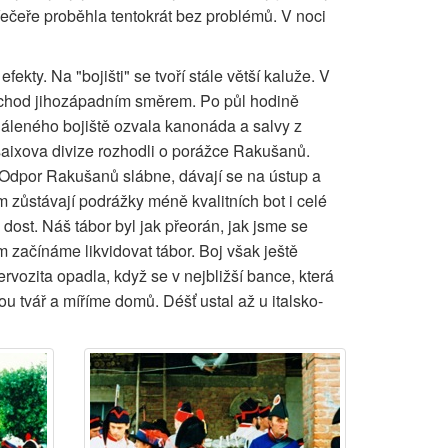
ečeře proběhla tentokrát bez problémů. V noci
kty. Na "bojišti" se tvoří stále větší kaluže. V
 pochod jihozápadním směrem. Po půl hodině
dáleného bojiště ozvala kanonáda a salvy z
saixova divize rozhodli o porážce Rakušanů.
 Odpor Rakušanů slábne, dávají se na ústup a
 zůstávají podrážky méně kvalitních bot i celé
dost. Náš tábor byl jak přeorán, jak jsme se
začínáme likvidovat tábor. Boj však ještě
ervozita opadla, když se v nejbližší bance, která
u tvář a míříme domů. Déšť ustal až u italsko-