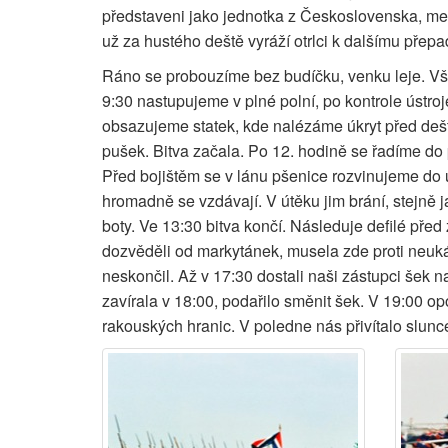
představeni jako jednotka z Československa, mez
už za hustého deště vyráží otrlci k dalšímu pře
Ráno se probouzíme bez budíčku, venku leje. Všude
9:30 nastupujeme v plné polní, po kontrole ústro
obsazujeme statek, kde nalézáme úkryt před dešt
pušek. Bitva začala. Po 12. hodině se řadíme do
Před bojištěm se v lánu pšenice rozvinujeme do 
hromadně se vzdávají. V útěku jim brání, stejně 
boty. Ve 13:30 bitva končí. Následuje defilé pře
dozvěděli od markytánek, musela zde proti neuk
neskončil. Až v 17:30 dostali naši zástupci šek na
zavírala v 18:00, podařilo směnit šek. V 19:00 o
rakouských hranic. V poledne nás přivítalo slun