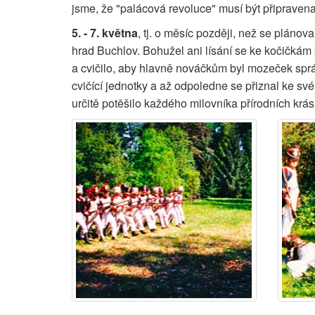
jsme, že "palácová revoluce" musí být připravena 
5. - 7. května
, tj. o měsíc později, než se plánov
hrad Buchlov. Bohužel ani lísání se ke kočičkám 
a cvičilo, aby hlavně nováčkům byl mozeček správ
cvičící jednotky a až odpoledne se přiznal ke s
určitě potěšilo každého milovníka přírodních krás