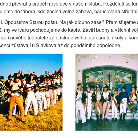
dnotí převrat a průběh revoluce v našem klubu. Rozdělují se fu
jeme do tábora, kde začíná volná zábava, narušovaná střídáním 
ení. Opouštíme Starou poštu. Na jak dlouho zase? Přemisťujeme
ž, my ve tvaru pochodujeme do kaple. Zavíří bubny a všichni voj
olí nového jednatele za odstoupivšího, upřesňuje úkoly a končí
šenci zůstávají u Slavkova až do pondělního odpoledne.