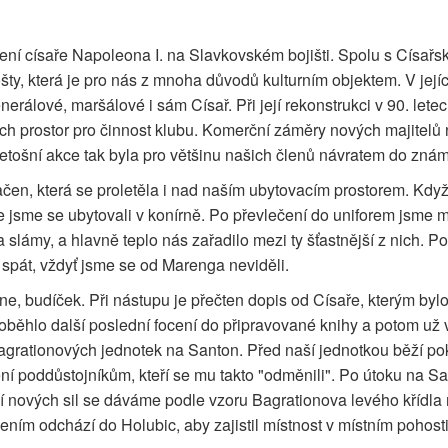
ení císaře Napoleona I. na Slavkovském bojišti. Spolu s Císař
ty, která je pro nás z mnoha důvodů kulturním objektem. V její
generálové, maršálové i sám Císař. Při její rekonstrukci v 90. le
h prostor pro činnost klubu. Komerční záměry nových majitelů 
Letošní akce tak byla pro většinu našich členů návratem do zná
ačen, která se proletěla i nad naším ubytovacím prostorem. Kdy
e jsme se ubytovali v konírně. Po převlečení do uniforem jsme m
lámy, a hlavně teplo nás zařadilo mezi ty šťastnější z nich. Pos
 spát, vždyť jsme se od Marenga neviděli.
ne, budíček. Při nástupu je přečten dopis od Císaře, kterým byl
běhlo další poslední focení do připravované knihy a potom už 
 Bagrationových jednotek na Santon. Před naší jednotkou běží 
lení poddůstojníkům, kteří se mu takto "odměnili". Po útoku na
 nových sil se dáváme podle vzoru Bagrationova levého křídla
m odchází do Holubic, aby zajistil místnost v místním pohosti