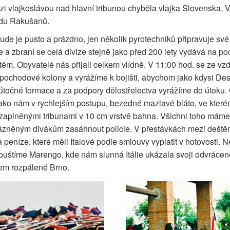
i vlajkoslávou nad hlavní tribunou chyběla vlajka Slovenska. V
padu Rakušanů.
 je pusto a prázdno, jen několik pyrotechniků připravuje své efe
je a zbraní se celá divize stejně jako před 200 lety vydává na
ěm. Obyvatelé nás přijali celkem vlídně. V 11:00 hod. se ze vz
 pochodové kolony a vyrážíme k bojišti, abychom jako kdysi De
útočné formace a za podpory dělostřelectva vyrážíme do útoku.
jako nám v rychlejším postupu, bezedné mazlavé bláto, ve kterém
d zaplněnými tribunami v 10 cm vrstvě bahna. Všichni toho máme 
ázněným divákům zasáhnout policie. V přestávkách mezi deštěm 
 peníze, které měli Italové podle smlouvy vyplatit v hotovosti. N
pouštíme Marengo, kde nám slunná Itálie ukázala svoji odvráceno
cem rozpálené Brno.