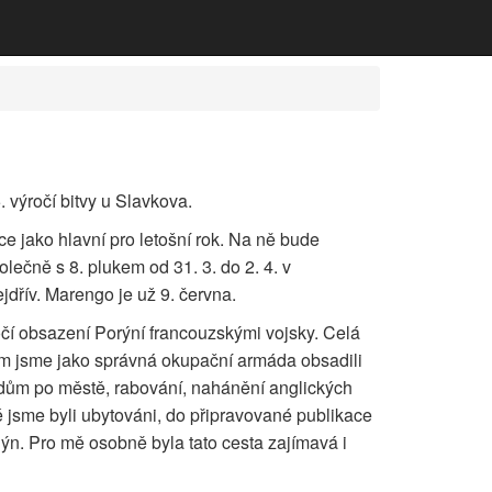
 výročí bitvy u Slavkova.
e jako hlavní pro letošní rok. Na ně bude
lečně s 8. plukem od 31. 3. do 2. 4. v
jdřív. Marengo je už 9. června.
ročí obsazení Porýní francouzskými vojsky. Celá
om jsme jako správná okupační armáda obsadili
hodům po městě, rabování, nahánění anglických
é jsme byli ubytováni, do připravované publikace
ýn. Pro mě osobně byla tato cesta zajímavá i