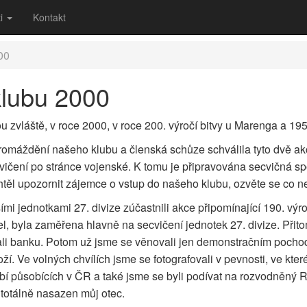
ti
Kontakt
00
klubu 2000
 zvláště, v roce 2000, v roce 200. výročí bitvy u Marenga a 195.
omáždění našeho klubu a členská schůze schválila tyto dvě akc
vičení po stránce vojenské. K tomu je připravována secvičná spo
chtěl upozornit zájemce o vstup do našeho klubu, ozvěte se co ne
ími jednotkami 27. divize zúčastnili akce připomínající 190. vý
, byla zaměřena hlavně na secvičení jednotek 27. divize. Přit
abovali banku. Potom už jsme se věnovali jen demonstračním poc
 Ve volných chvílích jsme se fotografovali v pevnosti, ve kter
í působících v ČR a také jsme se byli podívat na rozvodněný R
y totálně nasazen můj otec.