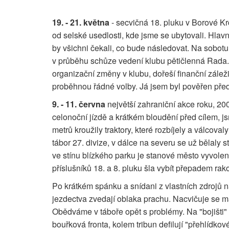
19. - 21. května
- secvičná 18. pluku v Borové Kr
od selské usedlosti, kde jsme se ubytovali. Hla
by všichni čekali, co bude následovat. Na sobot
v průběhu schůze vedení klubu pětičlenná Rada. 
organizační změny v klubu, dořeší finanční záleži
proběhnou řádné volby. Já jsem byl pověřen předs
9. - 11. června
největší zahraniční akce roku, 200.
celonoční jízdě a krátkém bloudění před cílem, j
metrů kroužily traktory, které rozbíjely a válcova
tábor 27. divize, v dálce na severu se už bělaly
ve stínu blízkého parku je stanové město vyvolen
příslušníků 18. a 8. pluku šla vybít přepadem ra
Po krátkém spánku a snídani z vlastních zdrojů na
jezdectva zvedají oblaka prachu. Nacvičuje se ma
Obědváme v táboře opět s problémy. Na "bojišti" n
bouřková fronta, kolem tribun defilují "přehlídko