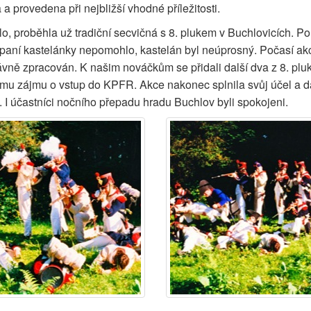
a provedena při nejbližší vhodné příležitosti.
alo, proběhla už tradiční secvičná s 8. plukem v Buchlovicích. P
paní kastelánky nepomohlo, kastelán byl neúprosný. Počasí akci 
ně zpracován. K našim nováčkům se přidali další dva z 8. pluku
vému zájmu o vstup do KPFR. Akce nakonec splnila svůj účel a 
. I účastníci nočního přepadu hradu Buchlov byli spokojeni.