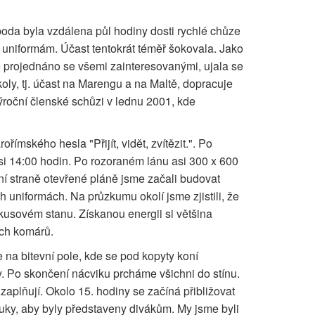
poda byla vzdálena půl hodiny dosti rychlé chůze
 uniformám. Účast tentokrát téměř šokovala. Jako
e projednáno se všemi zainteresovanými, ujala se
ly, tj. účast na Marengu a na Maltě, dopracuje
výroční členské schůzi v lednu 2001, kde
římského hesla "Přijít, vidět, zvítězit.". Po
asi 14:00 hodin. Po rozoraném lánu asi 300 x 600
ižní straně otevřené pláně jsme začali budovat
 uniformách. Na průzkumu okolí jsme zjistili, že
rkusovém stanu. Získanou energii si většina
ých komárů.
e na bitevní pole, kde se pod kopyty koní
y. Po skončení nácviku prcháme všichni do stínu.
zaplňují. Okolo 15. hodiny se začíná přibližovat
pluky, aby byly představeny divákům. My jsme byli