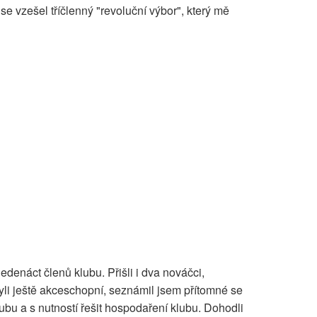
se vzešel tříčlenný "revoluční výbor", který mě
enáct členů klubu. Přišli i dva nováčci,
byli ještě akceschopní, seznámil jsem přítomné se
ubu a s nutností řešit hospodaření klubu. Dohodli