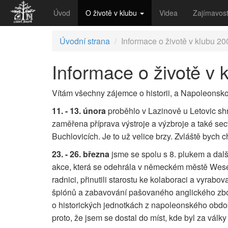
Úvod
O životě v klubu
Videa
Zajímavos
Úvodní strana
Informace o životě v klubu 20
Informace o životě v 
Vítám všechny zájemce o historii, a Napoleonskou
11. - 13. února
proběhlo v Lazinově u Letovic shr
zaměřena příprava výstroje a výzbroje a také sec
Buchlovicích. Je to už velice brzy. Zvláště bych 
23. - 26. března
jsme se spolu s 8. plukem a dalš
akce, která se odehrála v německém městě Wesel
radnici, přinutili starostu ke kolaboraci a vyr
špiónů a zabavování pašovaného anglického zboží.
o historických jednotkách z napoleonského obdob
proto, že jsem se dostal do míst, kde byl za válk